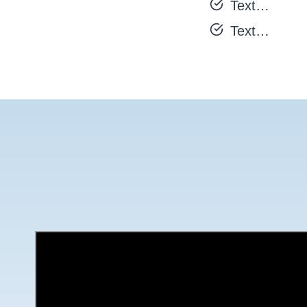
Text…
Text…