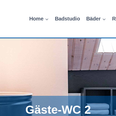
Home
Badstudio
Bäder
R
Gäste-WC 2